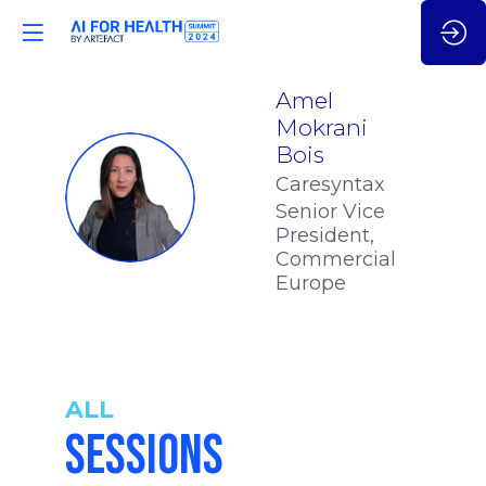
Amel
Mokrani
Bois
Caresyntax
AMB
Senior Vice
President,
Commercial
Europe
ALL
SESSIONS
10:05
-
10:25
am
am
CET
CET